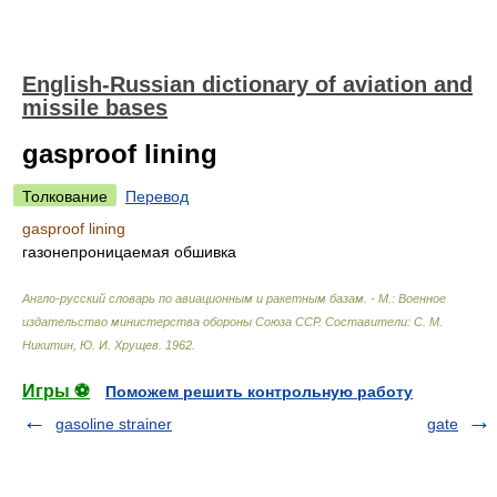
English-Russian dictionary of aviation and
missile bases
gasproof lining
Толкование
Перевод
gasproof lining
газонепроницаемая обшивка
Англо-русский словарь по авиационным и ракетным базам. - М.: Военное
издательство министерства обороны Союза ССР
.
Составители: С. М.
Никитин, Ю. И. Хрущев
.
1962
.
Игры ⚽
Поможем решить контрольную работу
gasoline strainer
gate